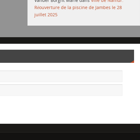
Vander Borght Marie
dans
Ville de Namur:
Réouverture de la piscine de Jambes le 28
juillet 2025