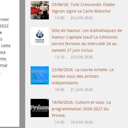
23/06/26: Tutti Crescendo: Elodie
Vignon signe sa Carte Blanche!
14:00
23 JUIN 2026
nvier
 2022
Ville de Namur: Les bibliothèques de
e
Namur Capitale (sauf La Célestine)
es
seront fermées du mercredi 24 au
cette
samedi 27 juin inclus.
xia
13:10
23 JUIN 2026
tte,
tial
22/06/2026: La courte échelle: Le
…
rendez-vous des artistes
indépendants.
16:00
21 JUIN 2026
18/06/2026: Culture et vous: La
programmation 2026-2027 du
Prisme.
14:30
18 JUIN 2026