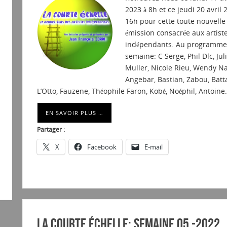
2023 à 8h et ce jeudi 20 avril 
16h pour cette toute nouvelle
émission consacrée aux artist
indépendants. Au programme 
semaine: C Serge, Phil Dlc, Jul
Muller, Nicole Rieu, Wendy Na
Angebar, Bastian, Zabou, Batt
L’Otto, Fauzene, Théophile Faron, Kobé, Noéphil, Antoine
EN SAVOIR PLUS …
Partager :
X
Facebook
E-mail
La courte échelle: semaine 05 -2022