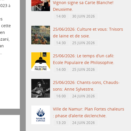
Vignon signe sa Carte Blanche!
2023 à
Deuxième.
14:00
30 JUIN 2026
es
cette
25/06/2026: Culture et vous: Trésors
ien
de laine et de soie.
zaré,
14:30
25 JUIN 2026
an
…
25/06/2026: Le temps d’un café:
Ecole Populaire de Philosophie.
14:00
25 JUIN 2026
25/06/2026: Chants-sons, Chauds-
sons: Anne Sylvestre.
16:00
24 JUIN 2026
Ville de Namur: Plan Fortes chaleurs
: phase d’alerte déclenchée.
13:20
24 JUIN 2026