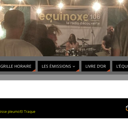
GRILLE HORAIRE
LES ÉMISSIONS
LIVRE D’OR
L’ÉQU
’yèsse pleumé/El Traque