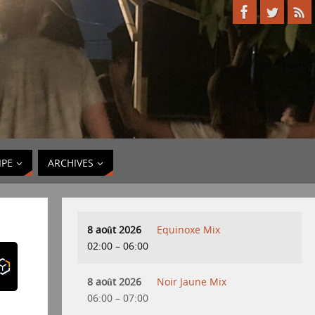
IPE
ARCHIVES
8 août 2026
Equinoxe Mix
02:00
–
06:00
8 août 2026
Noir Jaune Mix
06:00
–
07:00