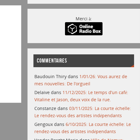
Merci à:
COMMENTAIRES
Baudouin Thiry
dans
1/01/26: Vous aurez de
mes nouvelles: De l’orgueil
Delaive
dans
11/12/2025: Le temps d’un café:
Vitaline et Jason, deux voix de la rue.
Constanze
dans
03/11/2025: La courte échelle:
Le rendez-vous des artistes indépendants
Gengoux
dans
6/10/2025: La courte échelle: Le
rendez-vous des artistes indépendants