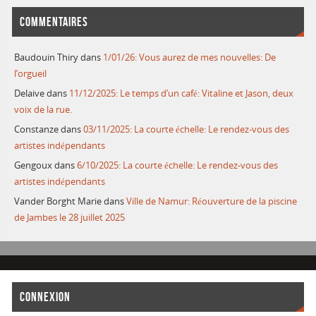
COMMENTAIRES
Baudouin Thiry
dans
1/01/26: Vous aurez de mes nouvelles: De
l’orgueil
Delaive
dans
11/12/2025: Le temps d’un café: Vitaline et Jason, deux
voix de la rue.
Constanze
dans
03/11/2025: La courte échelle: Le rendez-vous des
artistes indépendants
Gengoux
dans
6/10/2025: La courte échelle: Le rendez-vous des
artistes indépendants
Vander Borght Marie
dans
Ville de Namur: Réouverture de la piscine
de Jambes le 28 juillet 2025
CONNEXION