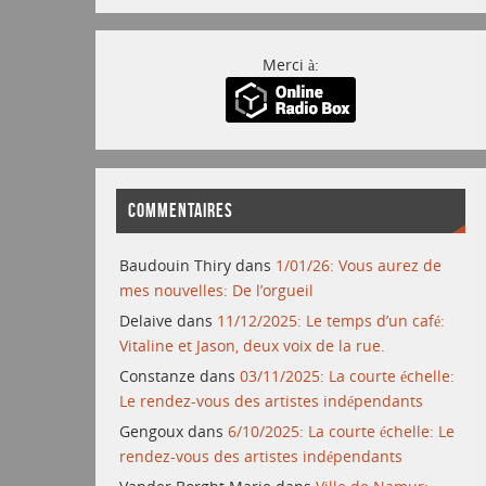
Merci à:
COMMENTAIRES
Baudouin Thiry
dans
1/01/26: Vous aurez de
mes nouvelles: De l’orgueil
Delaive
dans
11/12/2025: Le temps d’un café:
Vitaline et Jason, deux voix de la rue.
Constanze
dans
03/11/2025: La courte échelle:
Le rendez-vous des artistes indépendants
Gengoux
dans
6/10/2025: La courte échelle: Le
rendez-vous des artistes indépendants