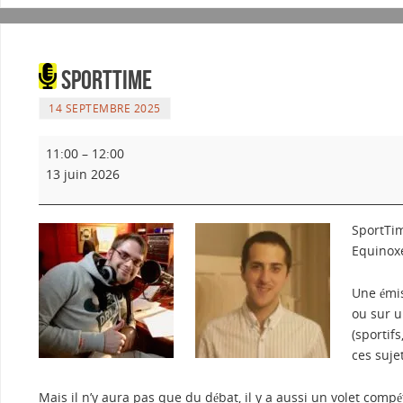
SportTime
14 SEPTEMBRE 2025
11:00
–
12:00
13 juin 2026
SportTim
Equinoxe
Une émis
ou sur u
(sportif
ces suje
Mais il n’y aura pas que du débat, il y a aussi un volet compé