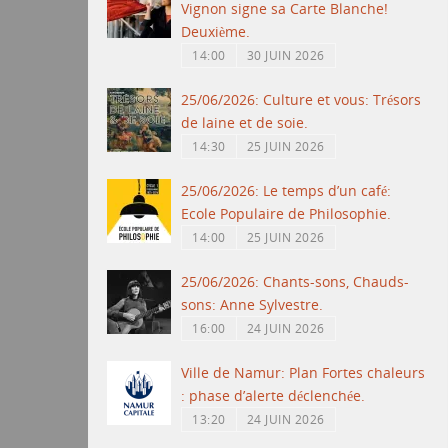
Vignon signe sa Carte Blanche!
Deuxième.
14:00
30 JUIN 2026
25/06/2026: Culture et vous: Trésors
de laine et de soie.
14:30
25 JUIN 2026
25/06/2026: Le temps d’un café:
Ecole Populaire de Philosophie.
14:00
25 JUIN 2026
25/06/2026: Chants-sons, Chauds-
sons: Anne Sylvestre.
16:00
24 JUIN 2026
Ville de Namur: Plan Fortes chaleurs
: phase d’alerte déclenchée.
13:20
24 JUIN 2026