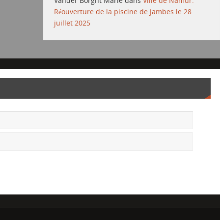
Vander Borght Marie
dans
Ville de Namur:
Réouverture de la piscine de Jambes le 28
juillet 2025