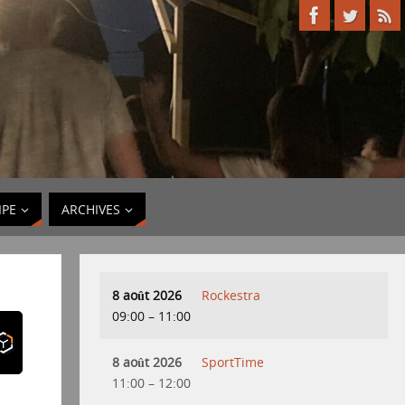
IPE
ARCHIVES
8 août 2026
Rockestra
09:00
–
11:00
8 août 2026
SportTime
11:00
–
12:00