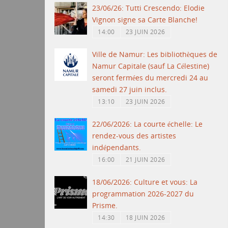
23/06/26: Tutti Crescendo: Elodie
Vignon signe sa Carte Blanche!
14:00
23 JUIN 2026
Ville de Namur: Les bibliothèques de
Namur Capitale (sauf La Célestine)
seront fermées du mercredi 24 au
samedi 27 juin inclus.
13:10
23 JUIN 2026
22/06/2026: La courte échelle: Le
rendez-vous des artistes
indépendants.
16:00
21 JUIN 2026
18/06/2026: Culture et vous: La
programmation 2026-2027 du
Prisme.
14:30
18 JUIN 2026