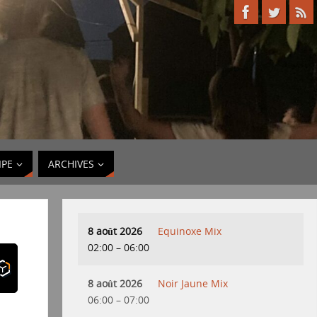
IPE
ARCHIVES
8 août 2026
Equinoxe Mix
02:00
–
06:00
8 août 2026
Noir Jaune Mix
06:00
–
07:00