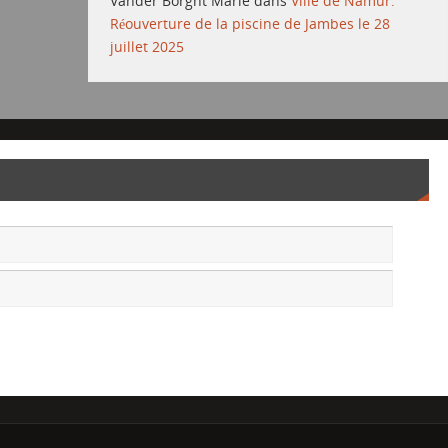
Vander Borght Marie
dans
Ville de Namur:
Réouverture de la piscine de Jambes le 28
juillet 2025