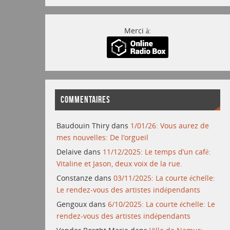
Merci à:
COMMENTAIRES
Baudouin Thiry
dans
1/01/26: Vous aurez de
mes nouvelles: De l’orgueil
Delaive
dans
11/12/2025: Le temps d’un café:
Vitaline et Jason, deux voix de la rue.
Constanze
dans
03/11/2025: La courte échelle:
Le rendez-vous des artistes indépendants
Gengoux
dans
6/10/2025: La courte échelle: Le
rendez-vous des artistes indépendants