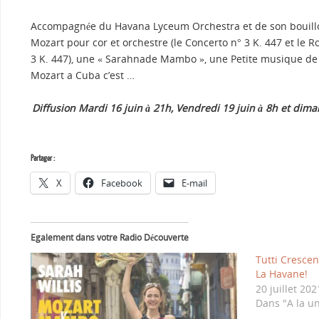
Accompagnée du Havana Lyceum Orchestra et de son bouillo
Mozart pour cor et orchestre (le Concerto n° 3 K. 447 et le 
3 K. 447), une « Sarahnade Mambo », une Petite musique d
Mozart a Cuba c’est …
Diffusion
Mardi 16 juin à 21h, Vendredi 19 juin à 8h et dim
Partager :
X
Facebook
E-mail
Egalement dans votre Radio Découverte
Tutti Cresce
La Havane!
20 juillet 202
Dans "A la u