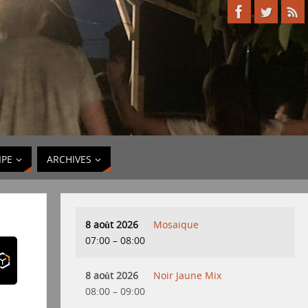
IPE
ARCHIVES
8 août 2026
Mosaique
07:00
–
08:00
8 août 2026
Noir Jaune Mix
08:00
–
09:00