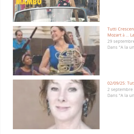
Tutti Cresce
Mozart à … L
29 septembr
Dans "A la u
02/09/25: Tut
2 septembre
Dans "A la u