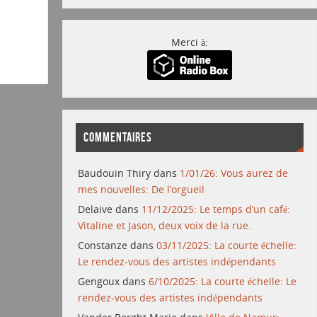
Merci à:
COMMENTAIRES
Baudouin Thiry
dans
1/01/26: Vous aurez de
mes nouvelles: De l’orgueil
Delaive
dans
11/12/2025: Le temps d’un café:
Vitaline et Jason, deux voix de la rue.
Constanze
dans
03/11/2025: La courte échelle:
Le rendez-vous des artistes indépendants
Gengoux
dans
6/10/2025: La courte échelle: Le
rendez-vous des artistes indépendants