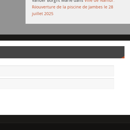
Vander Borght Marie
dans
Ville de Namur:
Réouverture de la piscine de Jambes le 28
juillet 2025