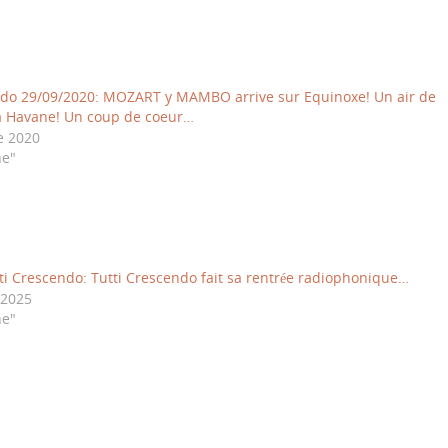
ndo 29/09/2020: MOZART y MAMBO arrive sur Equinoxe! Un air de
a Havane! Un coup de coeur…
e 2020
ne"
ti Crescendo: Tutti Crescendo fait sa rentrée radiophonique…
 2025
ne"