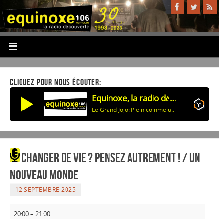
CLIQUEZ POUR NOUS ÉCOUTER:
Equinoxe, la radio découverte
Le Grand Jojo: Plein comme une andouille (Feat. JL Fonck)
Changer de vie ? Pensez autrement ! / Un
nouveau monde
12 SEPTEMBRE 2025
20:00
–
21:00