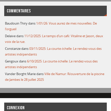
COMMENTAIRES
Baudouin Thiry
dans
1/01/26: Vous aurez de mes nouvelles: De
l’orgueil
Delaive
dans
11/12/2025: Le temps d’un café: Vitaline et Jason, deux
voix de la rue.
Constanze
dans
03/11/2025: La courte échelle: Le rendez-vous des
artistes indépendants
Gengoux
dans
6/10/2025: La courte échelle: Le rendez-vous des
artistes indépendants
Vander Borght Marie
dans
Ville de Namur: Réouverture de la piscine
de Jambes le 28 juillet 2025
CONNEXION