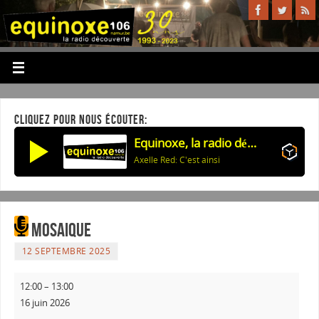
CLIQUEZ POUR NOUS ÉCOUTER:
Equinoxe, la radio découverte
Axelle Red: C'est ainsi
Mosaique
12 SEPTEMBRE 2025
12:00
–
13:00
16 juin 2026