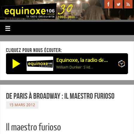
CLIQUEZ POUR NOUS ÉCOUTER:
Equinoxe, la radio découverte
William Dunker: S'èdaler
De Paris à Broadway : Il maestro furioso
15 MARS 2012
Il maestro furioso