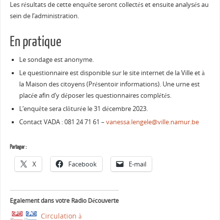
Le
s résultats de cette
enquête
seront col
le
ctés et ensuite analysés au
sein de l’administration.
En pratique
Le
sondage est anonyme.
Le
questionnaire est disponib
le
sur
le
site internet de la
Ville
et à
la Maison
des
citoyens (Présentoir informations). Une urne est
placée afin d’y déposer
le
s questionnaires complétés.
L’
enquête
sera clôturée
le
31 décembre 2023.
Contact VADA
:
081 24 71 61 –
vanessa.lengele@ville.namur.be
Partager :
X
Facebook
E-mail
Egalement dans votre Radio Découverte
Circulation à