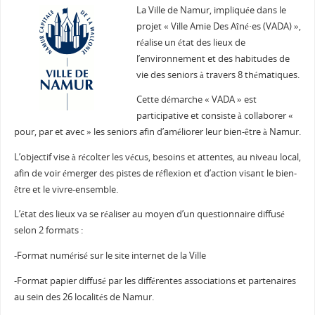
La
Ville
de Namur, impliquée dans
le
projet «
Ville
Amie
Des
Aîné·es (VADA) »,
réalise un état
des
lieux de
l’environnement et
des
habitu
des
de
vie
des
seniors à travers 8 thématiques.
Cette démarche « VADA » est
participative et consiste à collaborer «
pour, par et avec »
le
s seniors afin d’améliorer
le
ur bien-être à Namur.
L’objectif vise à récolter
le
s vécus, besoins et attentes, au niveau local,
afin de voir émerger
des
pistes de réf
le
xion et d’action visant
le
bien-
être et
le
vivre-ensemb
le
.
L’état
des
lieux va se réaliser au moyen d’un questionnaire diffusé
selon 2 formats
:
-Format numérisé
sur
le
site internet de la
Ville
-Format papier diffusé par
le
s différentes associations et partenaires
au sein
des
26 localités de Namur.