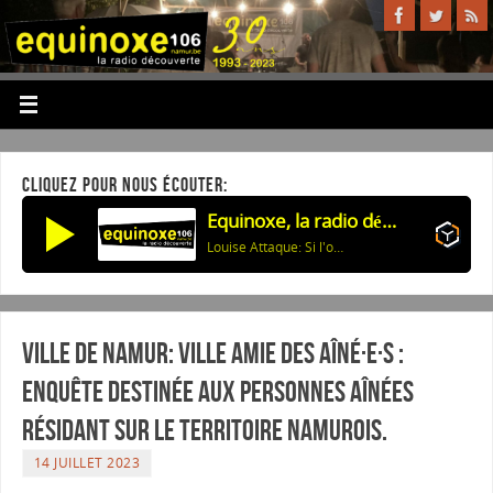
CLIQUEZ POUR NOUS ÉCOUTER:
Equinoxe, la radio découverte
Louise Attaque: Si l'on marchait jusqu'à demain
Ville de Namur: Ville Amie Des Aîné·e·s :
Enquête destinée aux personnes aînées
résidant sur le territoire namurois.
14 JUILLET 2023