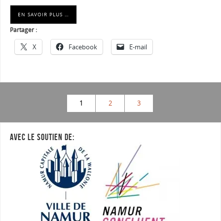
EN SAVOIR PLUS …
Partager :
X
Facebook
E-mail
1
2
3
AVEC LE SOUTIEN DE: