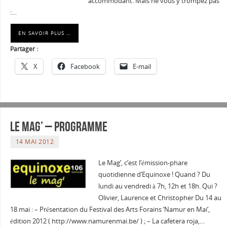
accommodant. Mais ne vous y trompez pas
:…
EN SAVOIR PLUS …
Partager :
X
Facebook
E-mail
Le Mag’ – Programme
14 MAI 2012
Le Mag’, c’est l’émission-phare
quotidienne d’Equinoxe ! Quand ? Du
lundi au vendredi à 7h, 12h et 18h. Qui ?
Olivier, Laurence et Christopher Du 14 au
18 mai : – Présentation du Festival des Arts Forains ‘Namur en Mai’,
édition 2012 ( http://www.namurenmai.be/ ) ; – La cafetera roja,…