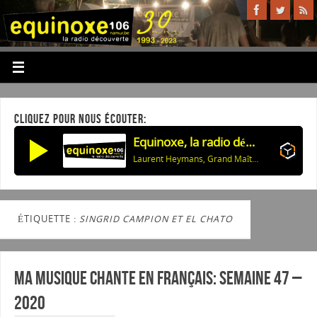
CLIQUEZ POUR NOUS ÉCOUTER:
Equinoxe, la radio découverte
Laurent Heymans, Grand Maître de la Confrérie: La Programmation des Nuits de Buley 2026
ÉTIQUETTE :
SINGRID CAMPION ET EL CHATO
Ma musique chante en Français: Semaine 47 –
2020