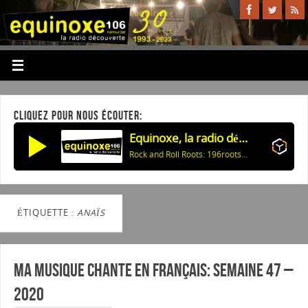
CLIQUEZ POUR NOUS ÉCOUTER:
Equinoxe, la radio découverte
Rock and Roll Roots: 196rootsblum2 23-01-2021
ÉTIQUETTE :
ANAÏS
Ma musique chante en Français: Semaine 47 –
2020