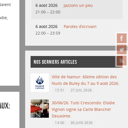
taient
6 août 2026
Jazzons un peu
n
21:00
–
22:00
die,
6 août 2026
Paroles d’écrivain
22:00
–
23:59
NOS DERNIERS ARTICLES
Ville de Namur: 60ème édition des
Nuits de Buley du 7 au 9 août 2026.
15:51
27 JUIL 2026
30/06/26: Tutti Crescendo: Elodie
AUX:
Vignon signe sa Carte Blanche!
Deuxième.
14:00
30 JUIN 2026