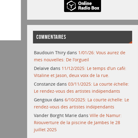
COMMENTAIRES
Baudouin Thiry
dans
1/01/26: Vous aurez de
mes nouvelles: De l’orgueil
Delaive
dans
11/12/2025: Le temps d’un café:
Vitaline et Jason, deux voix de la rue.
Constanze
dans
03/11/2025: La courte échelle:
Le rendez-vous des artistes indépendants
Gengoux
dans
6/10/2025: La courte échelle: Le
rendez-vous des artistes indépendants
Vander Borght Marie
dans
Ville de Namur:
Réouverture de la piscine de Jambes le 28
juillet 2025