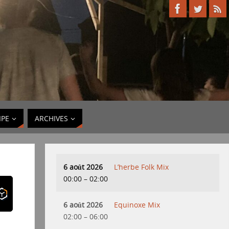
IPE
ARCHIVES
6 août 2026
L’herbe Folk Mix
00:00
–
02:00
6 août 2026
Equinoxe Mix
02:00
–
06:00