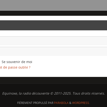
Se souvenir de moi
t de passe oublié ?
Equinoxe, la radio découverte © 2011-2025. Tous droits réservés.
FIÈREMENT PROPULSÉ PAR
PARABOLA
&
WORDPRESS.