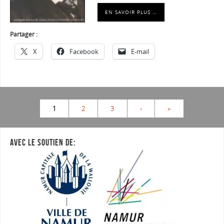
EN SAVOIR PLUS …
Partager :
X
Facebook
E-mail
1
2
3
›
»
AVEC LE SOUTIEN DE: