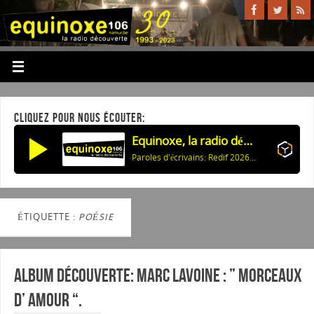
CLIQUEZ POUR NOUS ÉCOUTER:
Equinoxe, la radio découverte
Paroles d'écrivains: Redif 2026: Celui qui revient (K.Han) & Ann d'Angleterre (J.Deck)
ÉTIQUETTE :
POÉSIE
Album découverte: MARC LAVOINE : ” Morceaux
d’ Amour “.