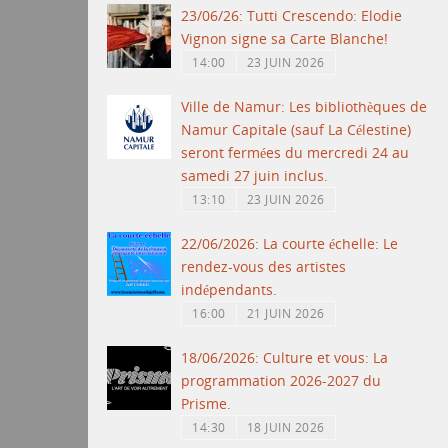
23/06/26: Tutti Crescendo: Elodie
Vignon signe sa Carte Blanche!
14:00
23 JUIN 2026
Ville de Namur: Les bibliothèques de
Namur Capitale (sauf La Célestine)
seront fermées du mercredi 24 au
samedi 27 juin inclus.
13:10
23 JUIN 2026
22/06/2026: La courte échelle: Le
rendez-vous des artistes
indépendants.
16:00
21 JUIN 2026
18/06/2026: Culture et vous: La
programmation 2026-2027 du
Prisme.
14:30
18 JUIN 2026