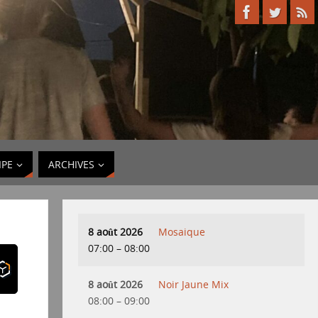
IPE
ARCHIVES
8 août 2026
Mosaique
07:00
–
08:00
8 août 2026
Noir Jaune Mix
08:00
–
09:00