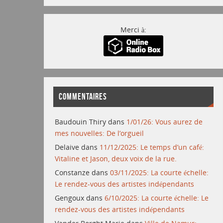
Merci à:
COMMENTAIRES
Baudouin Thiry
dans
1/01/26: Vous aurez de
mes nouvelles: De l’orgueil
Delaive
dans
11/12/2025: Le temps d’un café:
Vitaline et Jason, deux voix de la rue.
Constanze
dans
03/11/2025: La courte échelle:
Le rendez-vous des artistes indépendants
Gengoux
dans
6/10/2025: La courte échelle: Le
rendez-vous des artistes indépendants