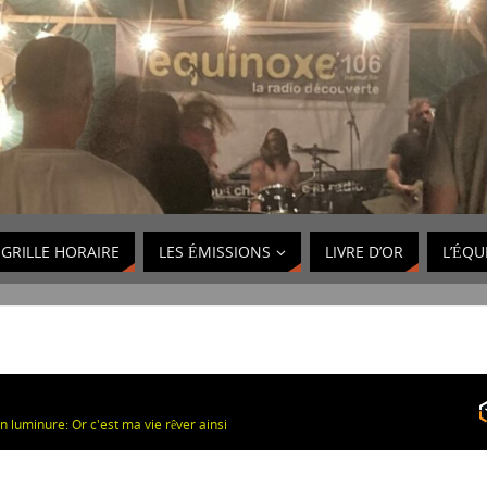
GRILLE HORAIRE
LES ÉMISSIONS
LIVRE D’OR
L’ÉQU
 luminure: Or c'est ma vie rêver ainsi