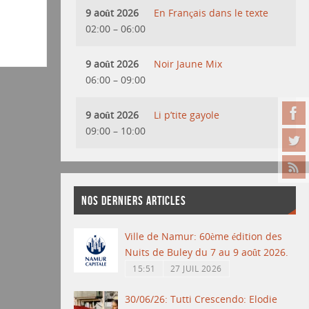
9 août 2026
En Français dans le texte
02:00
–
06:00
9 août 2026
Noir Jaune Mix
06:00
–
09:00
9 août 2026
Li p’tite gayole
09:00
–
10:00
NOS DERNIERS ARTICLES
Ville de Namur: 60ème édition des
Nuits de Buley du 7 au 9 août 2026.
15:51
27 JUIL 2026
30/06/26: Tutti Crescendo: Elodie