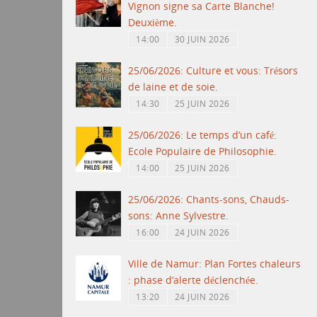
Vignon signe sa Carte Blanche!
Deuxième.
14:00
30 JUIN 2026
25/06/2026: Culture et vous: Trésors
de laine et de soie.
14:30
25 JUIN 2026
25/06/2026: Le temps d’un café:
Ecole Populaire de Philosophie.
14:00
25 JUIN 2026
25/06/2026: Chants-sons, Chauds-
sons: Anne Sylvestre.
16:00
24 JUIN 2026
Ville de Namur: Plan Fortes chaleurs
: phase d’alerte déclenchée.
13:20
24 JUIN 2026