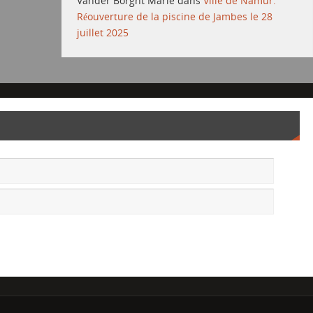
Vander Borght Marie
dans
Ville de Namur:
Réouverture de la piscine de Jambes le 28
juillet 2025