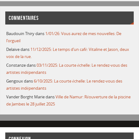
COMMENTAIRES
Baudouin Thiry
dans
1/01/26: Vous aurez de mes nouvelles: De
l’orgueil
Delaive
dans
11/12/2025: Le temps d’un café: Vitaline et Jason, deux
voix de la rue.
Constanze
dans
03/11/2025: La courte échelle: Le rendez-vous des
artistes indépendants
Gengoux
dans
6/10/2025: La courte échelle: Le rendez-vous des
artistes indépendants
Vander Borght Marie
dans
Ville de Namur: Réouverture de la piscine
de Jambes le 28 juillet 2025