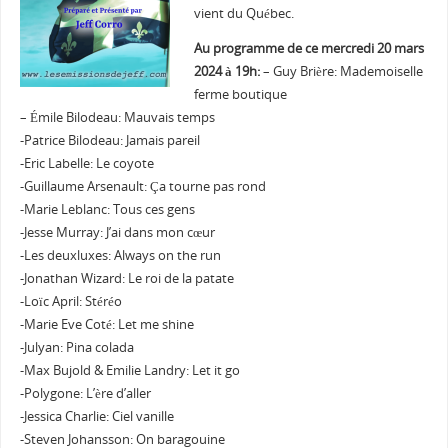
vient du Québec.
Au programme de ce mercredi 20 mars
2024 à 19h:
– Guy Brière: Mademoiselle
ferme boutique
– Émile Bilodeau: Mauvais temps
-Patrice Bilodeau: Jamais pareil
-Eric Labelle: Le coyote
-Guillaume Arsenault: Ça tourne pas rond
-Marie Leblanc: Tous ces gens
-Jesse Murray: J’ai dans mon cœur
-Les deuxluxes: Always on the run
-Jonathan Wizard: Le roi de la patate
-Loïc April: Stéréo
-Marie Eve Coté: Let me shine
-Julyan: Pina colada
-Max Bujold & Emilie Landry: Let it go
-Polygone: L’ère d’aller
-Jessica Charlie: Ciel vanille
-Steven Johansson: On baragouine