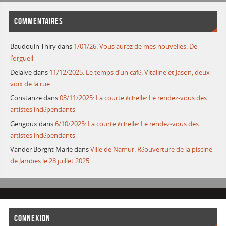
COMMENTAIRES
Baudouin Thiry
dans
1/01/26: Vous aurez de mes nouvelles: De
l’orgueil
Delaive
dans
11/12/2025: Le temps d’un café: Vitaline et Jason, deux
voix de la rue.
Constanze
dans
03/11/2025: La courte échelle: Le rendez-vous des
artistes indépendants
Gengoux
dans
6/10/2025: La courte échelle: Le rendez-vous des
artistes indépendants
Vander Borght Marie
dans
Ville de Namur: Réouverture de la piscine
de Jambes le 28 juillet 2025
CONNEXION