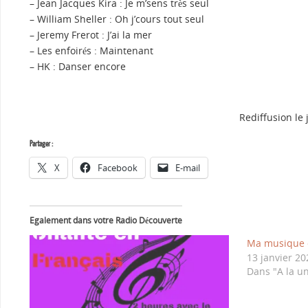
– Jean Jacques Kira : Je m’sens très seul
– William Sheller : Oh j’cours tout seul
– Jeremy Frerot : J’ai la mer
– Les enfoirés : Maintenant
– HK : Danser encore
Rediffusion le 
Partager :
X
Facebook
E-mail
Egalement dans votre Radio Découverte
Ma musique c
13 janvier 20
Dans "A la u