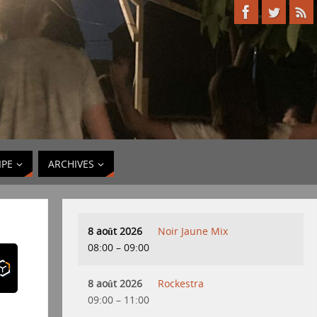
IPE
ARCHIVES
8 août 2026
Noir Jaune Mix
08:00
–
09:00
8 août 2026
Rockestra
09:00
–
11:00