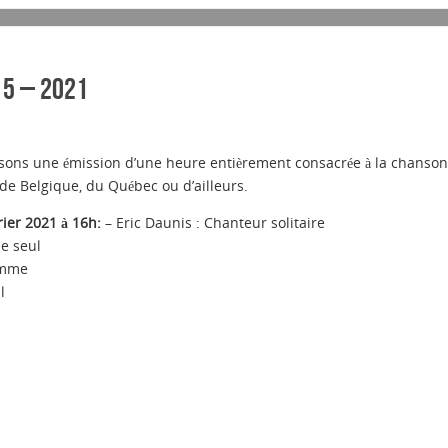
 5 – 2021
ns une émission d’une heure entièrement consacrée à la chanson
 de Belgique, du Québec ou d’ailleurs.
ier 2021 à 16h:
– Eric Daunis : Chanteur solitaire
e seul
omme
l