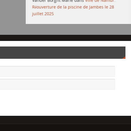
Vander Borght Marie
dans
Ville de Namur:
Réouverture de la piscine de Jambes le 28
juillet 2025