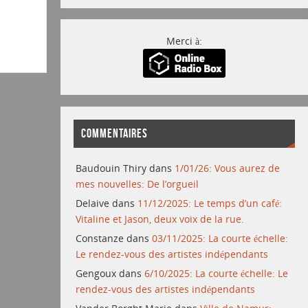
Merci à:
COMMENTAIRES
Baudouin Thiry
dans
1/01/26: Vous aurez de
mes nouvelles: De l’orgueil
Delaive
dans
11/12/2025: Le temps d’un café:
Vitaline et Jason, deux voix de la rue.
Constanze
dans
03/11/2025: La courte échelle:
Le rendez-vous des artistes indépendants
Gengoux
dans
6/10/2025: La courte échelle: Le
rendez-vous des artistes indépendants