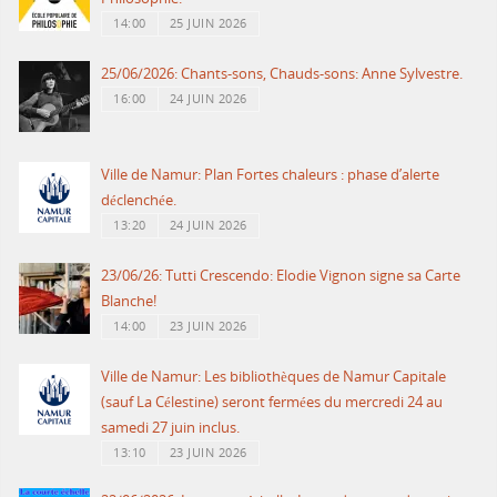
14:00
25 JUIN 2026
25/06/2026: Chants-sons, Chauds-sons: Anne Sylvestre.
16:00
24 JUIN 2026
Ville de Namur: Plan Fortes chaleurs : phase d’alerte
déclenchée.
13:20
24 JUIN 2026
23/06/26: Tutti Crescendo: Elodie Vignon signe sa Carte
Blanche!
14:00
23 JUIN 2026
Ville de Namur: Les bibliothèques de Namur Capitale
(sauf La Célestine) seront fermées du mercredi 24 au
samedi 27 juin inclus.
13:10
23 JUIN 2026