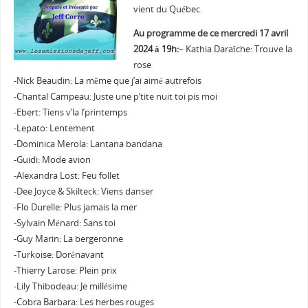
vient du Québec.
Au programme de ce mercredi 17 avril
2024 à 19h:
– Kathia Daraîche: Trouve la
rose
-Nick Beaudin: La même que j’ai aimé autrefois
-Chantal Campeau: Juste une p’tite nuit toi pis moi
-Ebert: Tiens v’la l’printemps
-Lepato: Lentement
-Dominica Merola: Lantana bandana
-Guidi: Mode avion
-Alexandra Lost: Feu follet
-Dee Joyce & Skilteck: Viens danser
-Flo Durelle: Plus jamais la mer
-Sylvain Ménard: Sans toi
-Guy Marin: La bergeronne
-Turkoise: Dorénavant
-Thierry Larose: Plein prix
-Lily Thibodeau: Je millésime
-Cobra Barbara: Les herbes rouges