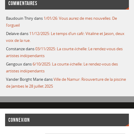
COMMENTAIRES
Baudouin Thiry
dans
1/01/26: Vous aurez de mes nouvelles: De
l’orgueil
Delaive
dans
11/12/2025: Le temps d’un café: Vitaline et Jason, deux
voix de la rue.
Constanze
dans
03/11/2025: La courte échelle: Le rendez-vous des
artistes indépendants
Gengoux
dans
6/10/2025: La courte échelle: Le rendez-vous des
artistes indépendants
Vander Borght Marie
dans
Ville de Namur: Réouverture de la piscine
de Jambes le 28 juillet 2025
CONNEXION