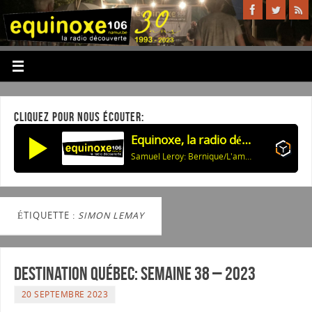
CLIQUEZ POUR NOUS ÉCOUTER:
Equinoxe, la radio découverte
Samuel Leroy: Bernique/L'amant de ma femme
ÉTIQUETTE :
SIMON LEMAY
Destination Québec: Semaine 38 – 2023
20 SEPTEMBRE 2023