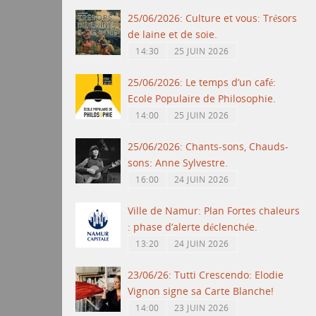
25/06/2026: Culture et vous: Trésors
de laine et de soie.
14:30
25 JUIN 2026
25/06/2026: Le temps d’un café:
Ecole Populaire de Philosophie.
14:00
25 JUIN 2026
25/06/2026: Chants-sons, Chauds-
sons: Anne Sylvestre.
16:00
24 JUIN 2026
Ville de Namur: Plan Fortes chaleurs
: phase d’alerte déclenchée.
13:20
24 JUIN 2026
23/06/26: Tutti Crescendo: Elodie
Vignon signe sa Carte Blanche!
14:00
23 JUIN 2026