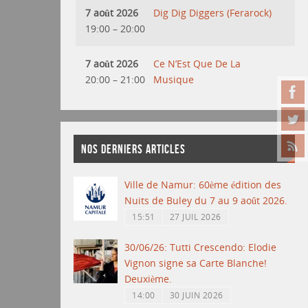
7 août 2026
Dig Dig Diggers (Ferarock)
19:00
–
20:00
7 août 2026
Ce N’Est Que De La
20:00
–
21:00
Musique
NOS DERNIERS ARTICLES
Ville de Namur: 60ème édition des
Nuits de Buley du 7 au 9 août 2026.
15:51
27 JUIL 2026
30/06/26: Tutti Crescendo: Elodie
Vignon signe sa Carte Blanche!
Deuxième.
14:00
30 JUIN 2026