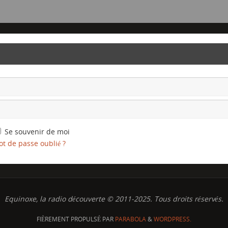
Se souvenir de moi
t de passe oublié ?
Equinoxe, la radio découverte © 2011-2025. Tous droits réservés.
FIÈREMENT PROPULSÉ PAR
PARABOLA
&
WORDPRESS.