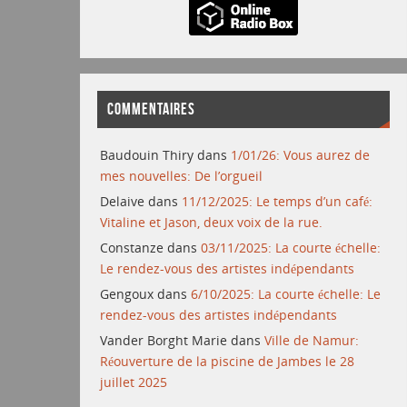
COMMENTAIRES
Baudouin Thiry
dans
1/01/26: Vous aurez de
mes nouvelles: De l’orgueil
Delaive
dans
11/12/2025: Le temps d’un café:
Vitaline et Jason, deux voix de la rue.
Constanze
dans
03/11/2025: La courte échelle:
Le rendez-vous des artistes indépendants
Gengoux
dans
6/10/2025: La courte échelle: Le
rendez-vous des artistes indépendants
Vander Borght Marie
dans
Ville de Namur:
Réouverture de la piscine de Jambes le 28
juillet 2025