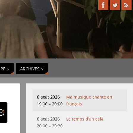
IPE
ARCHIVES
6 août 2026
Ma musique chante en
19:00
–
20:00
français
6 août 2026
Le temps d’un café
20:00
–
20:30