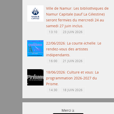
Ville de Namur: Les bibliothèques de
Namur Capitale (sauf La Célestine)
seront fermées du mercredi 24 au
samedi 27 juin inclus.
13:10
23 JUIN 2026
22/06/2026: La courte échelle: Le
rendez-vous des artistes
indépendants.
16:00
21 JUIN 2026
18/06/2026: Culture et vous: La
programmation 2026-2027 du
Prisme.
14:30
18 JUIN 2026
Merci à: