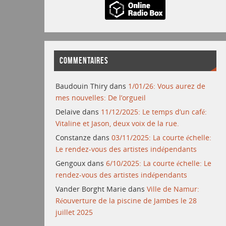
COMMENTAIRES
Baudouin Thiry
dans
1/01/26: Vous aurez de
mes nouvelles: De l’orgueil
Delaive
dans
11/12/2025: Le temps d’un café:
Vitaline et Jason, deux voix de la rue.
Constanze
dans
03/11/2025: La courte échelle:
Le rendez-vous des artistes indépendants
Gengoux
dans
6/10/2025: La courte échelle: Le
rendez-vous des artistes indépendants
Vander Borght Marie
dans
Ville de Namur:
Réouverture de la piscine de Jambes le 28
juillet 2025