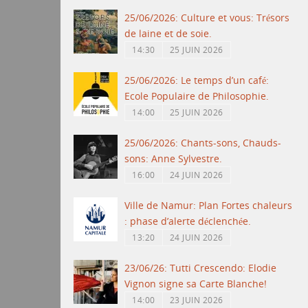
25/06/2026: Culture et vous: Trésors
de laine et de soie.
14:30
25 JUIN 2026
25/06/2026: Le temps d’un café:
Ecole Populaire de Philosophie.
14:00
25 JUIN 2026
25/06/2026: Chants-sons, Chauds-
sons: Anne Sylvestre.
16:00
24 JUIN 2026
Ville de Namur: Plan Fortes chaleurs
: phase d’alerte déclenchée.
13:20
24 JUIN 2026
23/06/26: Tutti Crescendo: Elodie
Vignon signe sa Carte Blanche!
14:00
23 JUIN 2026