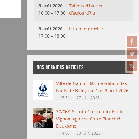
8 août 2026
Talents d’hier et
16:00
–
17:00
d’aujourd’hui
8 août 2026
Ici, on improvise
17:00
–
18:00
NOS DERNIERS ARTICLES
Ville de Namur: 60ème édition des
Nuits de Buley du 7 au 9 août 2026.
15:51
27 JUIL 2026
30/06/26: Tutti Crescendo: Elodie
Vignon signe sa Carte Blanche!
Deuxième.
14:00
30 JUIN 2026