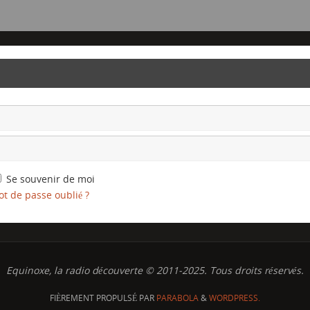
Se souvenir de moi
t de passe oublié ?
Equinoxe, la radio découverte © 2011-2025. Tous droits réservés.
FIÈREMENT PROPULSÉ PAR
PARABOLA
&
WORDPRESS.