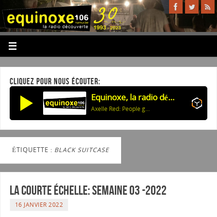
CLIQUEZ POUR NOUS ÉCOUTER:
Equinoxe, la radio découverte
Axelle Red: People get ready (Soul version)
ÉTIQUETTE :
BLACK SUITCASE
La courte échelle: semaine 03 -2022
16 JANVIER 2022