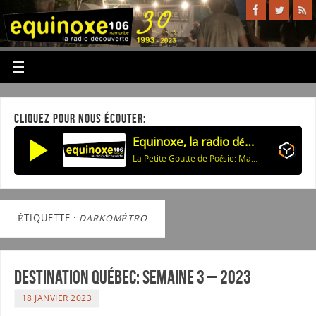
CLIQUEZ POUR NOUS ÉCOUTER:
Equinoxe, la radio découverte
La Petite Goutte de Poésie: Marie Noël: Connais moi
ÉTIQUETTE :
DARKOMÉTRO
Destination Québec: Semaine 3 – 2023
18 JANVIER 2023