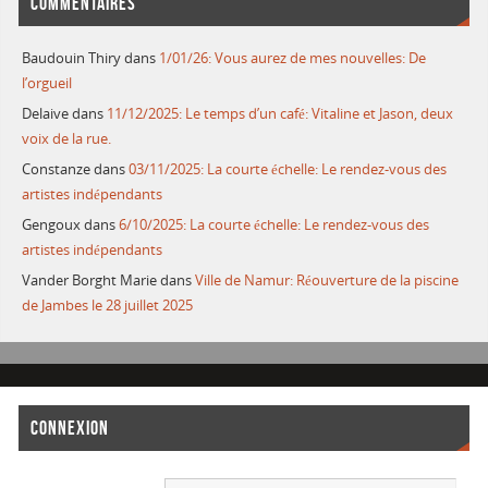
COMMENTAIRES
Baudouin Thiry
dans
1/01/26: Vous aurez de mes nouvelles: De
l’orgueil
Delaive
dans
11/12/2025: Le temps d’un café: Vitaline et Jason, deux
voix de la rue.
Constanze
dans
03/11/2025: La courte échelle: Le rendez-vous des
artistes indépendants
Gengoux
dans
6/10/2025: La courte échelle: Le rendez-vous des
artistes indépendants
Vander Borght Marie
dans
Ville de Namur: Réouverture de la piscine
de Jambes le 28 juillet 2025
CONNEXION