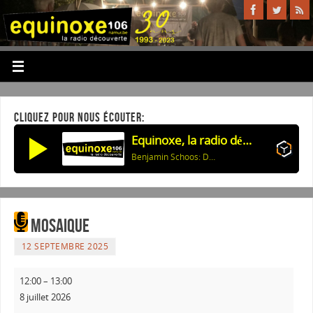
CLIQUEZ POUR NOUS ÉCOUTER:
Equinoxe, la radio découverte
Benjamin Schoos: Daddy's Down The Mine (Featuring Stef Kamil Carlens)
Mosaique
12 SEPTEMBRE 2025
12:00
–
13:00
8 juillet 2026