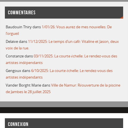
COMMENTAIRES
Baudouin Thiry
dans
1/01/26: Vous aurez de mes nouvelles: De
l’orgueil
Delaive
dans
11/12/2025: Le temps d’un café: Vitaline et Jason, deux
voix de la rue.
Constanze
dans
03/11/2025: La courte échelle: Le rendez-vous des
artistes indépendants
Gengoux
dans
6/10/2025: La courte échelle: Le rendez-vous des
artistes indépendants
Vander Borght Marie
dans
Ville de Namur: Réouverture de la piscine
de Jambes le 28 juillet 2025
CONNEXION