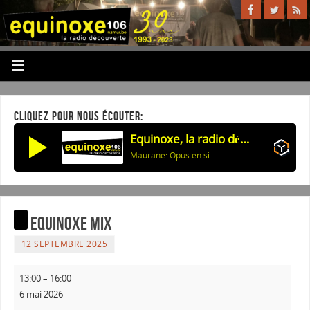
CLIQUEZ POUR NOUS ÉCOUTER:
Equinoxe, la radio découverte
Maurane: Opus en si bel homme majeur
Equinoxe Mix
12 SEPTEMBRE 2025
13:00
–
16:00
6 mai 2026