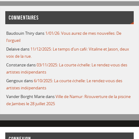
COMMENTAIRES
Baudouin Thiry
dans
1/01/26: Vous aurez de mes nouvelles: De
l’orgueil
Delaive
dans
11/12/2025: Le temps d’un café: Vitaline et Jason, deux
voix de la rue.
Constanze
dans
03/11/2025: La courte échelle: Le rendez-vous des
artistes indépendants
Gengoux
dans
6/10/2025: La courte échelle: Le rendez-vous des
artistes indépendants
Vander Borght Marie
dans
Ville de Namur: Réouverture de la piscine
de Jambes le 28 juillet 2025
CONNEXION