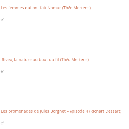
: Les femmes qui ont fait Namur (Théo Mertens)
0
ne"
: Riveo, la nature au bout du fil (Théo Mertens)
ne"
 Les promenades de Jules Borgnet – épisode 4 (Richart Dessart)
ne"