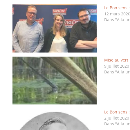
Le Bon sens 
12 mars 202
Dans "A la u
Mise au vert 
9 juillet 2020
Dans "A la u
Le Bon sens :
2 juillet 2020
Dans "A la u