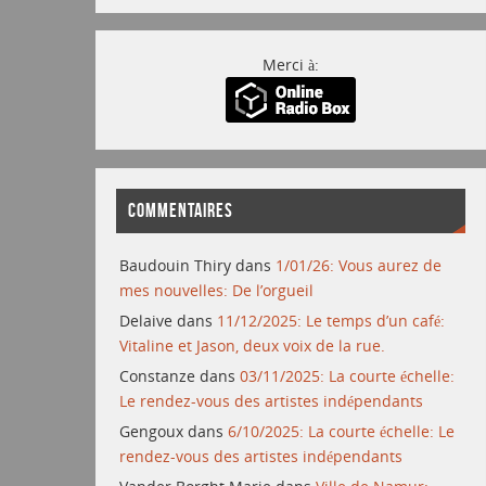
Merci à:
COMMENTAIRES
Baudouin Thiry
dans
1/01/26: Vous aurez de
mes nouvelles: De l’orgueil
Delaive
dans
11/12/2025: Le temps d’un café:
Vitaline et Jason, deux voix de la rue.
Constanze
dans
03/11/2025: La courte échelle:
Le rendez-vous des artistes indépendants
Gengoux
dans
6/10/2025: La courte échelle: Le
rendez-vous des artistes indépendants