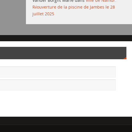
Vander Borght Marie
dans
Ville de Namur:
Réouverture de la piscine de Jambes le 28
juillet 2025