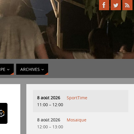
IPE
ARCHIVES
8 août 2026
SportTime
11:00
–
12:00
8 août 2026
Mosaique
12:00
–
13:00