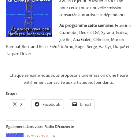
à 8h et ce jeudi 15 février 2024 à 16h
pour cette toute nouvelle émission
consacrée aux artistes indépendants.
Au programme cette semaine:
Francine
Cazanobe, DeuzeLLGé, Syrano, Gatica,
Joe Bel, Ana Galeti, Cl3mson, Marion
Rampal, Bertrand Belin, Frédéric Arno, Roger Serge, Val Cyr, Duqué et
Taqsim Driver.
Chaque semaine nous vous proposons une émission d’une heure
entièrement consacrée aux artistes indépendants.
Partager :
X
Facebook
E-mail
Egalement dans votre Radio Découverte
05/02/2024: La