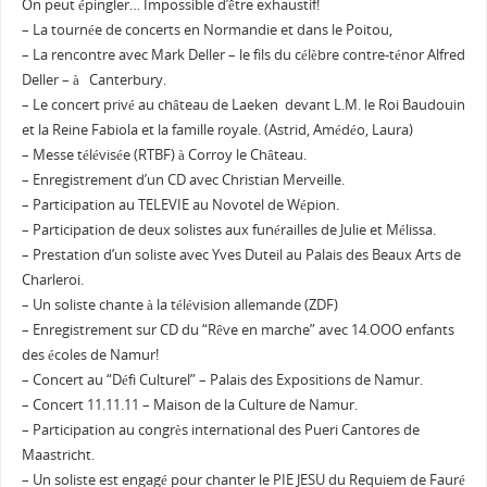
On peut épingler… Impossible d’être exhaustif!
– La tournée de concerts en Normandie et dans le Poitou,
– La rencontre avec Mark Deller – le fils du célèbre contre-ténor Alfred
Deller – à Canterbury.
– Le concert privé au château de Laeken devant L.M. le Roi Baudouin
et la Reine Fabiola et la famille royale. (Astrid, Amédéo, Laura)
– Messe télévisée (RTBF) à Corroy le Château.
– Enregistrement d’un CD avec Christian Merveille.
– Participation au TELEVIE au Novotel de Wépion.
– Participation de deux solistes aux funérailles de Julie et Mélissa.
– Prestation d’un soliste avec Yves Duteil au Palais des Beaux Arts de
Charleroi.
– Un soliste chante à la télévision allemande (ZDF)
– Enregistrement sur CD du “Rêve en marche” avec 14.OOO enfants
des écoles de Namur!
– Concert au “Défi Culturel” – Palais des Expositions de Namur.
– Concert 11.11.11 – Maison de la Culture de Namur.
– Participation au congrès international des Pueri Cantores de
Maastricht.
– Un soliste est engagé pour chanter le PIE JESU du Requiem de Fauré