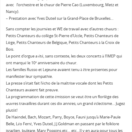
avec l’orchestre et le chœur de Pierre Cao (Luxembourg, Metz et
Nancy).
– Prestation avec Yves Duteil sur la Grand-Place de Bruxelles…
Sans compter les journées et WE de travail avec d’autres chœurs :
Petits Chanteurs du collège St-Pierre d’Uccle, Petits Chanteurs de
Liège, Petits Chanteurs de Belgique, Petits Chanteurs à la Croix de
Bois.
Le point d’orgue a été, sans conteste, les deux concerts à l’IMEP qui
ont marqué le 10° anniversaire du chœur.
Les familles Russo et Lejeune avaient tenu à être présentes pour
manifester leur sympathie.
La presse s’était fait l’écho de la maîtrise vocale dont les Petits
Chanteurs avaient fait preuve.
La programmation de cette émission se veut être un florilège des
œuvres travaillées durant ces dix années; un grand éclectisme… Jugez
plutôt!
De Haëndel, Bach, Mozart, Parry, Boyce, Fauré jusqu’à Marie-Paule
Belle, Léo Ferré, Yves Duteil, J.J.Goldman en passant par le folklore
israélien, bulgare, Mary Poppins etc… etc…Il y en aura pour tous les