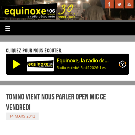
CLIQUEZ POUR NOUS ÉCOUTER:
Equinoxe, la radio découverte
Radio Activité: Redif 2026: Les Compagnons de Buley - Croisière sur la meuse
Tonino vient nous parler Open Mic ce
vendredi
14 MARS 2012