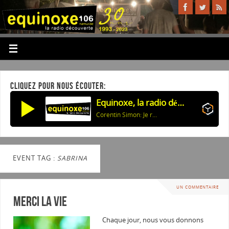
CLIQUEZ POUR NOUS ÉCOUTER:
Equinoxe, la radio découverte
Corentin Simon: Je reviendrai par les colines
EVENT TAG :
SABRINA
UN COMMENTAIRE
Merci la vie
Chaque jour, nous vous donnons