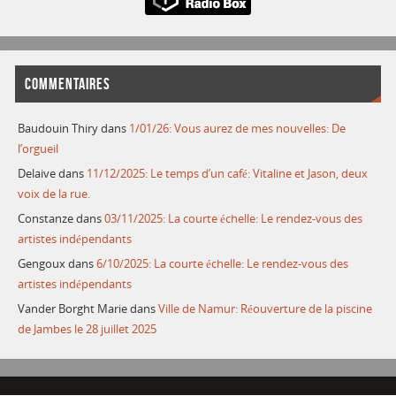
COMMENTAIRES
Baudouin Thiry
dans
1/01/26: Vous aurez de mes nouvelles: De
l’orgueil
Delaive
dans
11/12/2025: Le temps d’un café: Vitaline et Jason, deux
voix de la rue.
Constanze
dans
03/11/2025: La courte échelle: Le rendez-vous des
artistes indépendants
Gengoux
dans
6/10/2025: La courte échelle: Le rendez-vous des
artistes indépendants
Vander Borght Marie
dans
Ville de Namur: Réouverture de la piscine
de Jambes le 28 juillet 2025