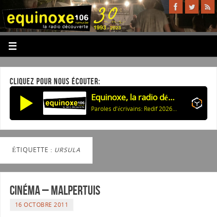
CLIQUEZ POUR NOUS ÉCOUTER:
Equinoxe, la radio découverte
Paroles d'écrivains: Redif 2026: Celui qui revient (K.Han) & Ann d'Angleterre (J.Deck)
ÉTIQUETTE :
URSULA
Cinéma – Malpertuis
16 OCTOBRE 2011