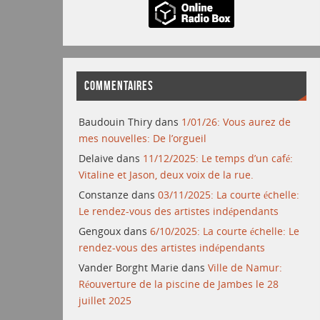
COMMENTAIRES
Baudouin Thiry
dans
1/01/26: Vous aurez de
mes nouvelles: De l’orgueil
Delaive
dans
11/12/2025: Le temps d’un café:
Vitaline et Jason, deux voix de la rue.
Constanze
dans
03/11/2025: La courte échelle:
Le rendez-vous des artistes indépendants
Gengoux
dans
6/10/2025: La courte échelle: Le
rendez-vous des artistes indépendants
Vander Borght Marie
dans
Ville de Namur:
Réouverture de la piscine de Jambes le 28
juillet 2025