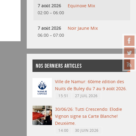
7 août 2026
Equinoxe Mix
02:00
–
06:00
7 août 2026
Noir Jaune Mix
06:00
–
07:00
NOS DERNIERS ARTICLES
Ville de Namur: 60ème édition des
Nuits de Buley du 7 au 9 août 2026.
15:51
27 JUIL 2026
30/06/26: Tutti Crescendo: Elodie
Vignon signe sa Carte Blanche!
Deuxième.
14:00
30 JUIN 2026