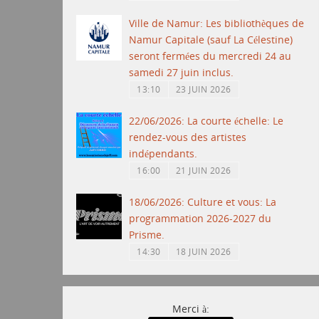
Ville de Namur: Les bibliothèques de
Namur Capitale (sauf La Célestine)
seront fermées du mercredi 24 au
samedi 27 juin inclus.
13:10
23 JUIN 2026
22/06/2026: La courte échelle: Le
rendez-vous des artistes
indépendants.
16:00
21 JUIN 2026
18/06/2026: Culture et vous: La
programmation 2026-2027 du
Prisme.
14:30
18 JUIN 2026
Merci à: