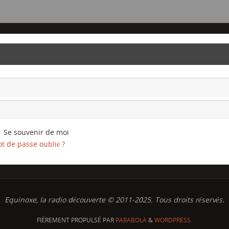
Se souvenir de moi
t de passe oublié ?
Equinoxe, la radio découverte © 2011-2025. Tous droits réservés.
FIÈREMENT PROPULSÉ PAR
PARABOLA
&
WORDPRESS.