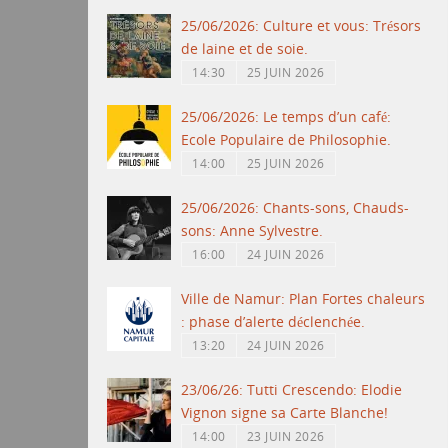
25/06/2026: Culture et vous: Trésors
de laine et de soie.
14:30
25 JUIN 2026
25/06/2026: Le temps d’un café:
Ecole Populaire de Philosophie.
14:00
25 JUIN 2026
25/06/2026: Chants-sons, Chauds-
sons: Anne Sylvestre.
16:00
24 JUIN 2026
Ville de Namur: Plan Fortes chaleurs
: phase d’alerte déclenchée.
13:20
24 JUIN 2026
23/06/26: Tutti Crescendo: Elodie
Vignon signe sa Carte Blanche!
14:00
23 JUIN 2026