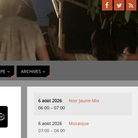
IPE
ARCHIVES
6 août 2026
Noir Jaune Mix
06:00
–
07:00
6 août 2026
Mosaique
07:00
–
08:00