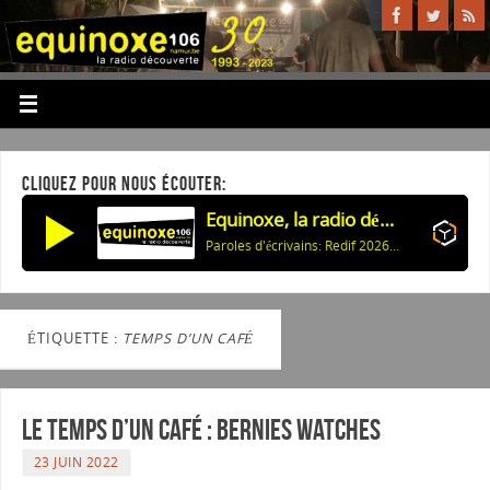
CLIQUEZ POUR NOUS ÉCOUTER:
Equinoxe, la radio découverte
Paroles d'écrivains: Redif 2026: Celui qui revient (K.Han) & Ann d'Angleterre (J.Deck)
ÉTIQUETTE :
TEMPS D’UN CAFÉ
Le temps d’un café : Bernies watches
23 JUIN 2022