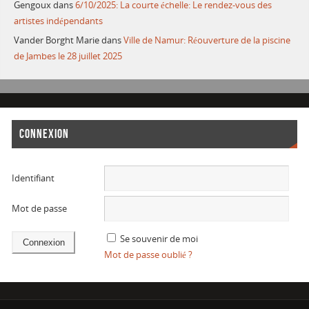
Gengoux
dans
6/10/2025: La courte échelle: Le rendez-vous des
artistes indépendants
Vander Borght Marie
dans
Ville de Namur: Réouverture de la piscine
de Jambes le 28 juillet 2025
CONNEXION
Identifiant
Mot de passe
Se souvenir de moi
Mot de passe oublié ?