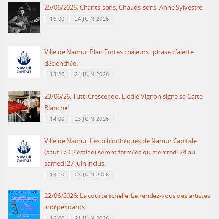
25/06/2026: Chants-sons, Chauds-sons: Anne Sylvestre.
16:00
24 JUIN 2026
Ville de Namur: Plan Fortes chaleurs : phase d’alerte
déclenchée.
13:20
24 JUIN 2026
23/06/26: Tutti Crescendo: Elodie Vignon signe sa Carte
Blanche!
14:00
23 JUIN 2026
Ville de Namur: Les bibliothèques de Namur Capitale
(sauf La Célestine) seront fermées du mercredi 24 au
samedi 27 juin inclus.
13:10
23 JUIN 2026
22/06/2026: La courte échelle: Le rendez-vous des artistes
indépendants.
16:00
21 JUIN 2026