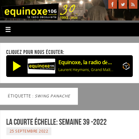
CLIQUEZ POUR NOUS ÉCOUTER:
Equinoxe, la radio découverte
Laurent Heymans, Grand Maître de la Confrérie: Les 60 ans des Compagnons de Buley
ÉTIQUETTE :
SWING PANACHE
La courte échelle: semaine 39 -2022
25 SEPTEMBRE 2022