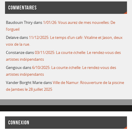
COMMENTAIRES
Baudouin Thiry
dans
1/01/26: Vous aurez de mes nouvelles: De
l’orgueil
Delaive
dans
11/12/2025: Le temps d’un café: Vitaline et Jason, deux
voix de la rue.
Constanze
dans
03/11/2025: La courte échelle: Le rendez-vous des
artistes indépendants
Gengoux
dans
6/10/2025: La courte échelle: Le rendez-vous des
artistes indépendants
Vander Borght Marie
dans
Ville de Namur: Réouverture de la piscine
de Jambes le 28 juillet 2025
CONNEXION