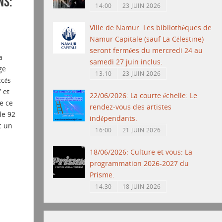
ns:
14:00
23 JUIN 2026
Ville de Namur: Les bibliothèques de
Namur Capitale (sauf La Célestine)
seront fermées du mercredi 24 au
a
samedi 27 juin inclus.
ge
13:10
23 JUIN 2026
ccès
 et
22/06/2026: La courte échelle: Le
e ce
rendez-vous des artistes
de 92
indépendants.
c un
16:00
21 JUIN 2026
18/06/2026: Culture et vous: La
programmation 2026-2027 du
Prisme.
14:30
18 JUIN 2026