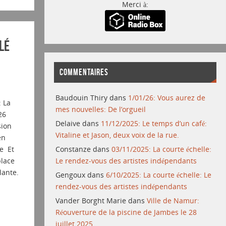
Merci à:
lé
COMMENTAIRES
Baudouin Thiry
dans
1/01/26: Vous aurez de
: La
mes nouvelles: De l’orgueil
26
Delaive
dans
11/12/2025: Le temps d’un café:
sion
Vitaline et Jason, deux voix de la rue.
en
ne Et
Constanze
dans
03/11/2025: La courte échelle:
place
Le rendez-vous des artistes indépendants
lante.
Gengoux
dans
6/10/2025: La courte échelle: Le
rendez-vous des artistes indépendants
Vander Borght Marie
dans
Ville de Namur:
Réouverture de la piscine de Jambes le 28
juillet 2025