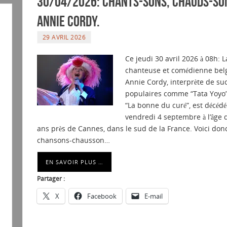
30/04/2026: Chants-sons, Chauds-so
Annie Cordy.
29 AVRIL 2026
Ce jeudi 30 avril 2026 à 08h: L
chanteuse et comédienne bel
Annie Cordy, interprète de su
populaires comme “Tata Yoyo”
“La bonne du curé”, est décédé
vendredi 4 septembre à l’âge 
ans près de Cannes, dans le sud de la France. Voici don
chansons-chausson…
EN SAVOIR PLUS …
Partager :
X
Facebook
E-mail