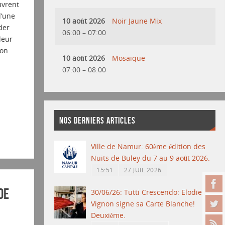
uvrent
d’une
10 août 2026
Noir Jaune Mix
der
06:00
–
07:00
leur
ion
10 août 2026
Mosaique
07:00
–
08:00
NOS DERNIERS ARTICLES
Ville de Namur: 60ème édition des
Nuits de Buley du 7 au 9 août 2026.
15:51
27 JUIL 2026
de
30/06/26: Tutti Crescendo: Elodie
Vignon signe sa Carte Blanche!
Deuxième.