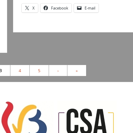
X
Facebook
E-mail
3
4
5
›
»