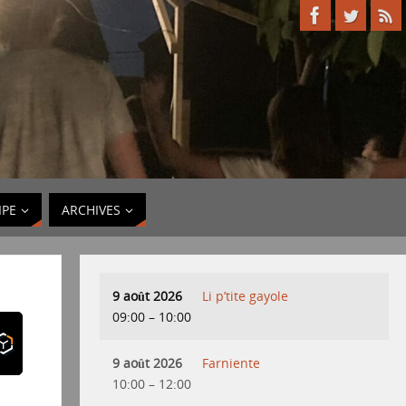
IPE
ARCHIVES
9 août 2026
Li p’tite gayole
09:00
–
10:00
9 août 2026
Farniente
10:00
–
12:00