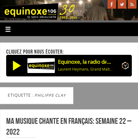
CLIQUEZ POUR NOUS ÉCOUTER:
Equinoxe, la radio découverte
Laurent Heymans, Grand Maître de la Confrérie: La Programmation des Nuits de Buley 2026
ÉTIQUETTE :
PHILIPPE CLAY
Ma musique chante en Français: Semaine 22 –
2022