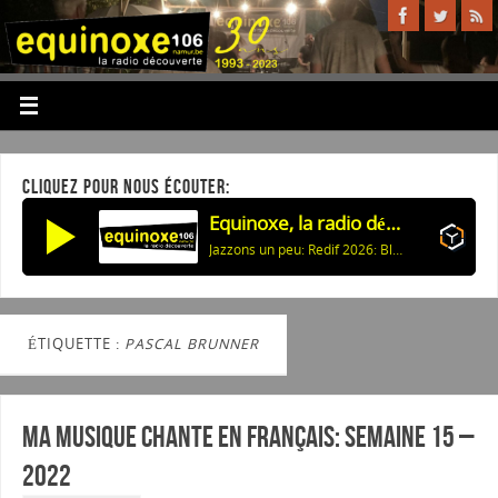
CLIQUEZ POUR NOUS ÉCOUTER:
Equinoxe, la radio découverte
Jazzons un peu: Redif 2026: Black Odyssey (N.I.Huggins) - 3
ÉTIQUETTE :
PASCAL BRUNNER
Ma musique chante en Français: Semaine 15 –
2022