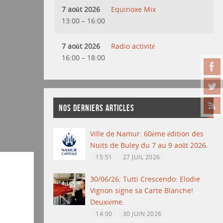
7 août 2026
Equinoxe Mix
13:00
–
16:00
7 août 2026
Radio activité
16:00
–
18:00
NOS DERNIERS ARTICLES
Ville de Namur: 60ème édition des
Nuits de Buley du 7 au 9 août 2026.
15:51
27 JUIL 2026
30/06/26: Tutti Crescendo: Elodie
Vignon signe sa Carte Blanche!
Deuxième.
14:00
30 JUIN 2026