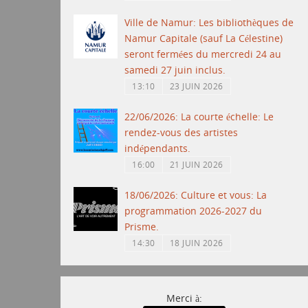
Ville de Namur: Les bibliothèques de
Namur Capitale (sauf La Célestine)
seront fermées du mercredi 24 au
samedi 27 juin inclus.
13:10
23 JUIN 2026
22/06/2026: La courte échelle: Le
rendez-vous des artistes
indépendants.
16:00
21 JUIN 2026
18/06/2026: Culture et vous: La
programmation 2026-2027 du
Prisme.
14:30
18 JUIN 2026
Merci à: