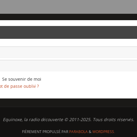
Se souvenir de moi
t de passe oublié ?
Equinoxe, la radio découverte © 2011-2025. Tous droits réservés.
FIÈREMENT PROPULSÉ PAR
PARABOLA
&
WORDPRESS.