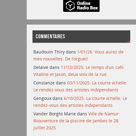
COMMENTAIRES
Baudouin Thiry
dans
1/01/26: Vous aurez de
mes nouvelles: De l’orgueil
Delaive
dans
11/12/2025: Le temps d’un café:
Vitaline et Jason, deux voix de la rue.
Constanze
dans
03/11/2025: La courte échelle:
Le rendez-vous des artistes indépendants
Gengoux
dans
6/10/2025: La courte échelle: Le
rendez-vous des artistes indépendants
Vander Borght Marie
dans
Ville de Namur:
Réouverture de la piscine de Jambes le 28
juillet 2025