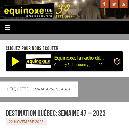
CLIQUEZ POUR NOUS ÉCOUTER:
Equinoxe, la radio découverte
Country Side: country-jeudi-20260806 59405
ÉTIQUETTE :
LINDA ARSENEAULT
Destination Québec: Semaine 47 – 2023
22 NOVEMBRE 2023