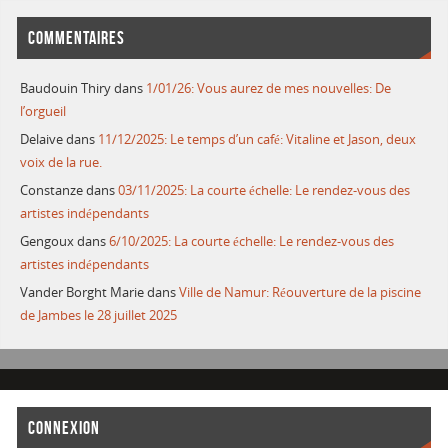
COMMENTAIRES
Baudouin Thiry
dans
1/01/26: Vous aurez de mes nouvelles: De
l’orgueil
Delaive
dans
11/12/2025: Le temps d’un café: Vitaline et Jason, deux
voix de la rue.
Constanze
dans
03/11/2025: La courte échelle: Le rendez-vous des
artistes indépendants
Gengoux
dans
6/10/2025: La courte échelle: Le rendez-vous des
artistes indépendants
Vander Borght Marie
dans
Ville de Namur: Réouverture de la piscine
de Jambes le 28 juillet 2025
CONNEXION