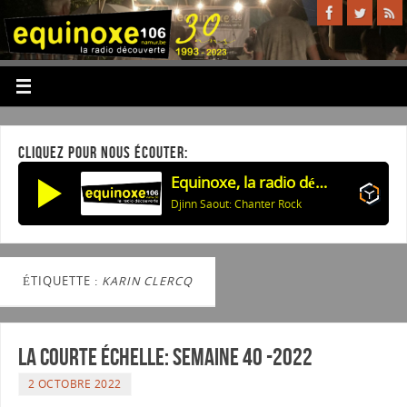
CLIQUEZ POUR NOUS ÉCOUTER:
Equinoxe, la radio découverte
Djinn Saout: Chanter Rock
ÉTIQUETTE :
KARIN CLERCQ
La courte échelle: semaine 40 -2022
2 OCTOBRE 2022