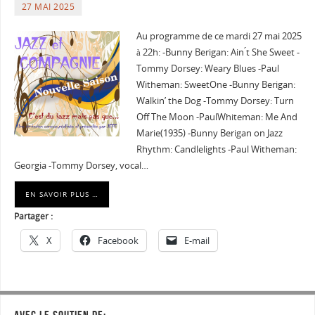
27 MAI 2025
Au programme de ce mardi 27 mai 2025
à 22h: -Bunny Berigan: Ain ́t She Sweet -
Tommy Dorsey: Weary Blues -Paul
Witheman: SweetOne -Bunny Berigan:
Walkin’ the Dog -Tommy Dorsey: Turn
Off The Moon -PaulWhiteman: Me And
Marie(1935) -Bunny Berigan on Jazz
Rhythm: Candlelights -Paul Witheman:
Georgia -Tommy Dorsey, vocal…
EN SAVOIR PLUS …
Partager :
X
Facebook
E-mail